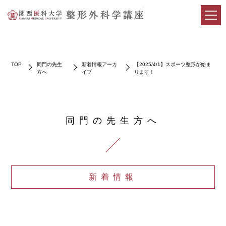
関西医科大学整形外科学講
TOP
同門の先生
新着情報アーカ
【2025/4/1】スポーツ整形が始ま
方へ
イブ
ります！
同門の先生方へ
新着情報