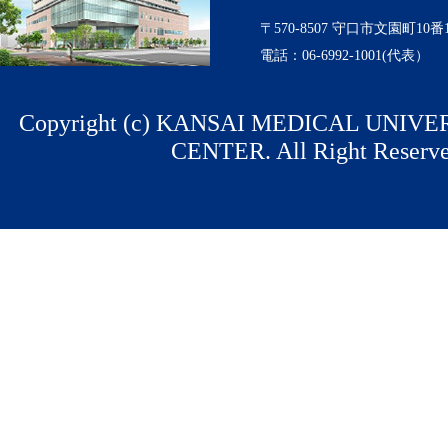
〒570-8507 守口市文園町10番
電話：06-6992-1001(代表）
Copyright (c) KANSAI MEDICAL UNIV
CENTER. All Right Reserve