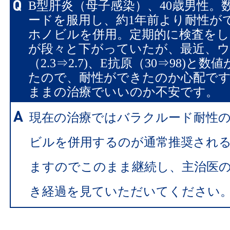
B型肝炎（母子感染）、40歳男性。
ードを服用し、約1年前より耐性が
ホノビルを併用。定期的に検査をし
が段々と下がっていたが、最近、
（2.3⇒2.7)、E抗原（30⇒98)と
たので、耐性ができたのか心配で
ままの治療でいいのか不安です。
現在の治療ではバラクルード耐性
ビルを併用するのが通常推奨され
ますのでこのまま継続し、主治医
き経過を見ていただいてください