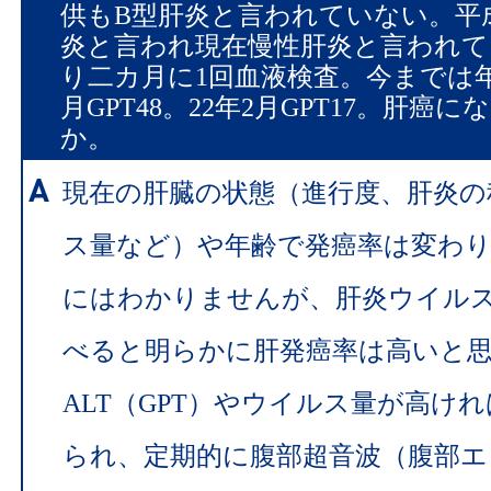
供もB型肝炎と言われていない。平
炎と言われ現在慢性肝炎と言われて
り二カ月に1回血液検査。今までは年2
月GPT48。22年2月GPT17。肝癌
か。
現在の肝臓の状態（進行度、肝炎の
ス量など）や年齢で発癌率は変わ
にはわかりませんが、肝炎ウイル
べると明らかに肝発癌率は高いと
ALT（GPT）やウイルス量が高け
られ、定期的に腹部超音波（腹部エ