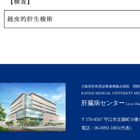
大阪府肝疾患診療連携拠点病院 関西
KANSAI MEDICAL UNIVERSITY ME
肝臓病センター
Liver Dis
〒570-8507 守口市文園町10番
電話：06-6992-1001(代表）