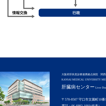
大阪府肝疾患診療連携拠点病院 関西
KANSAI MEDICAL UNIVERSITY ME
肝臓病センター
Liver Dis
〒570-8507 守口市文園町10番
電話：06-6992-1001(代表）